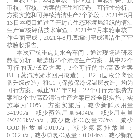
产审核工作，本轮审核工作经过了审核准备、预
审核、审核、方案的产生和筛选、可行性分析、
方案实施和可持续清洁生产
7
个阶段，
2021
年
5
月
13
日本项目通过了开封市生态环境局组织的清洁
生产审核评估技术审查，
2021
年
7
月本轮审核工
作全面完成，
2021
年
8
月底编制完成清洁生产审
核验收报告。
本次审核重点是
水合车间
，通过现场调研及
数据分析，筛选出
25
个
清洁生产方案，其中
22
个
可行的
无
/
低费方案
，
3
个
可行的
中
/
高费方案
B
1
（
蒸汽冷凝水回用改造
）
、
B2
（
固液分离设
备升级改造
）
和
C1
（保热保冷保温层改造）
均为
可行方案
。截止
2021
年
7
月，
22
个
可行
无
/
低费方
案
和
3
个中
/
高费清洁生产方案
已经全部实施，实
施率为
100%
。方案实施后，减少新鲜水用量
34190t/a
，减少蒸汽用量
6494t/a
，减少用电量
492765
kW·h
/a
，减少废水
排放量
732
t/a
，减少
COD
排放量
0.019
t/a
，减少
氨氮
排放量
：
0.002
t/a
，减少总氮排放量
：
0.014
t/a
，减少颗粒