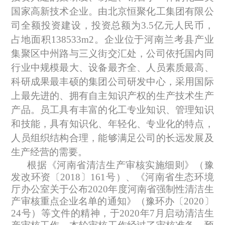
国家高新技术企业。由北京恒聚化工集团有限公
司全额投资建设，投资总额为
3.5
亿元人民币，
占地面积
138533m2
。企业位于河南兰考县产业
集聚区中州路与三义街交汇处，公司依托国内同
行业中规模最大、设备最齐全、人员素质最高、
科研成果最丰硕的集团公司研发中心，采用国际
上最先进的、拥有自主知识产权的生产技术生产
产品。员工具有丰富的化工专业知识、管理知识
和技能，具有知识化、年轻化、专业化的特点，
人员组织结构合理，能够满足公司的长远发展及
生产经营的需要。
根据《河南省清洁生产审核实施细则》（豫
发改环资〔
2018
〕
161
号）、《河南省生态环境
厅办公室关于公布
2020
年度河南省强制性清洁生
产审核重点企业名单的通知》（豫环办〔
2020
〕
24
号）等文件的精神，于
2020
年
7
月启动清洁生