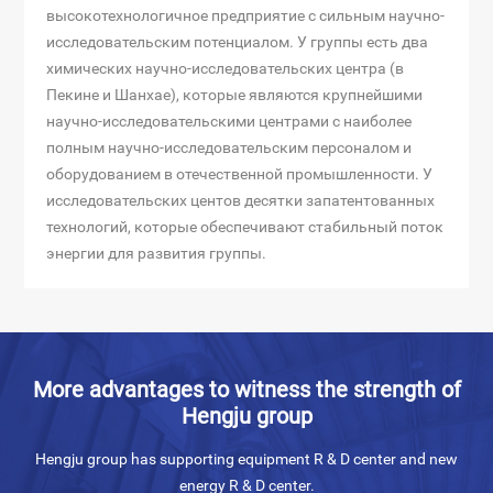
высокотехнологичное предприятие с сильным научно-
исследовательским потенциалом. У группы есть два
химических научно-исследовательских центра (в
Пекине и Шанхае), которые являются крупнейшими
научно-исследовательскими центрами с наиболее
полным научно-исследовательским персоналом и
оборудованием в отечественной промышленности. У
исследовательских центов десятки запатентованных
технологий, которые обеспечивают стабильный поток
энергии для развития группы.
More advantages to witness the strength of
Hengju group
Hengju group has supporting equipment R & D center and new
energy R & D center.